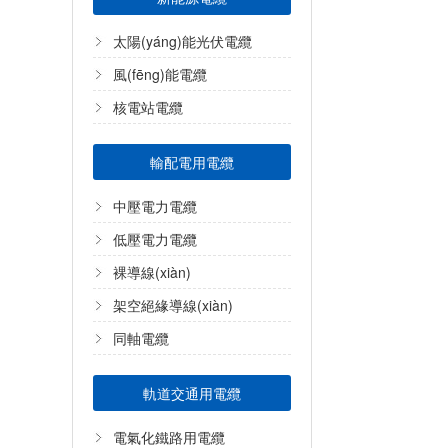
太陽(yáng)能光伏電纜
風(fēng)能電纜
核電站電纜
輸配電用電纜
中壓電力電纜
低壓電力電纜
裸導線(xiàn)
架空絕緣導線(xiàn)
同軸電纜
軌道交通用電纜
電氣化鐵路用電纜