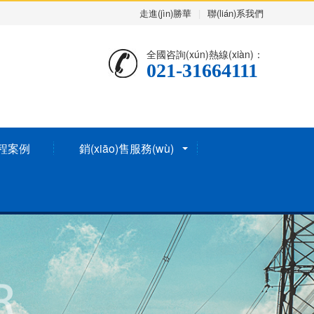
走進(jìn)勝華
|
聯(lián)系我們
全國咨詢(xún)熱線(xiàn)：
021-31664111
程案例
銷(xiāo)售服務(wù)