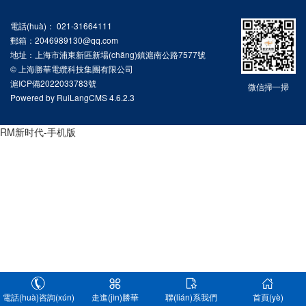
電話(huà)： 021-31664111
郵箱：2046989130@qq.com
地址：上海市浦東新區新場(chǎng)鎮滬南公路7577號
© 上海勝華電纜科技集團有限公司
滬ICP備2022033783號
微信掃一掃
Powered by
RuiLangCMS
4.6.2.3
RM新时代-手机版
電話(huà)咨詢(xún)
走進(jìn)勝華
聯(lián)系我們
首頁(yè)